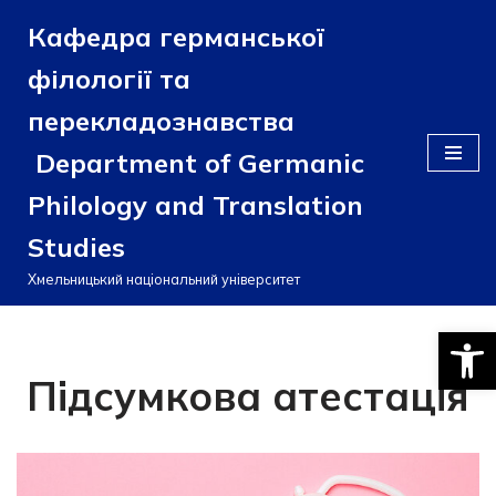
Кафедра германської
Перейти
філології та
до
вмісту
перекладознавства
Department of Germanic
Philology and Translation
Studies
Хмельницький національний університет
Відкри
Підсумкова атестація